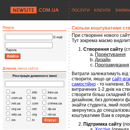
ПОСЛУГИ
КЛІЄНТИ
ЗНИЖК
Пошта
Скільки коштуватиме ств
При створенні нового сайт
E-mail
Тут зокрема маємо виділит
Створення сайту
(ст
Пароль
Проектування
Дизайн
Програмування
Домени,
імена сайтів
Витрати залежатимуть від 
Реєстрація доменного імені
створити, якщо це
сайт-віз
самостійно
- то напевне, В
витрачених 1-2 днів на ст
.ua
.info
.kiev.ua
створити більш складний б
.com.ua
.biz
.lviv.ua
дизайном, без допомоги фа
.net.ua
.com
.crimea.ua
знайти студента, який пообі
.org.ua
.net
.dp.ua
звернутись до спеціалізова
.edu.ua
.org
.od.ua
коштуватиме Вам в середнь
.ws
.tv
Підтримка сайту
(по
Хостінг
(оренда 