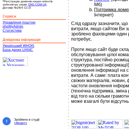
*Реєстрацію доменів наших клієнтів
Мб)
забезпечує сервіс
DNS.COM.UA
Договір №28/4 CC-D
Підтримка доме
Інтернет)
Сервіси
Управління поштою
Слід одразу зазначити, що ц
phpMyAdmin
витрати, якщо сайтом Ви з
Статистика
зроблено фахівцями один р
потребує.
Довідкова інформація
Український WHOIS
Проте якщо сайт буде скла
База даних UANIC
обслуговування цілої кома
структура, постійно розмі
структурованої інформації)
оновлення інформації на с
витрати. А саме: плата кон
свіжих матеріалів, новин, 
частоти оновлення інформац
(технічна підтримка, зміна
від того на скільки грамот
може взагалі бути відсутн
Зроблено в студії
«Філарт»